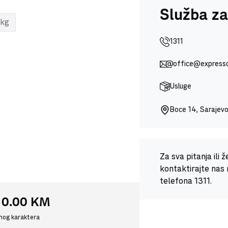
Služba za
kg
1311
office@express
Usluge
Boce 14, Sarajev
Za sva pitanja ili 
kontaktirajte nas 
telefona 1311.
:
0.00 KM
vnog karaktera