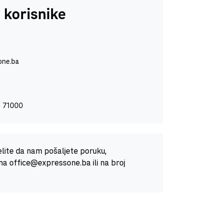
 korisnike
one.ba
o 71000
želite da nam pošaljete poruku,
na office@expressone.ba ili na broj