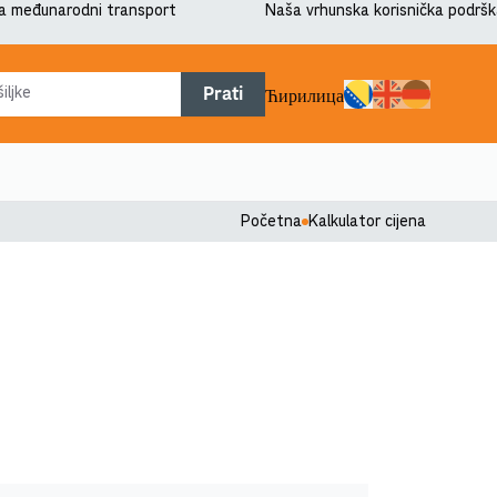
a međunarodni transport
Naša vrhunska korisnička podršk
Prati
Ћирилица
Početna
Kalkulator cijena