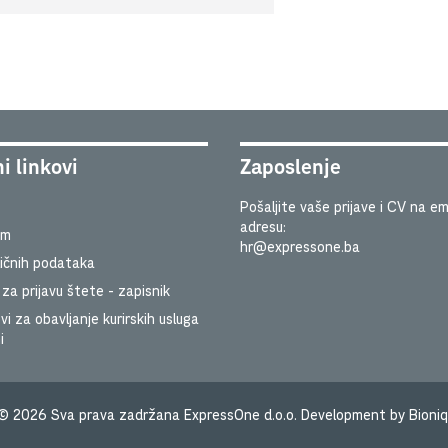
i linkovi
Zaposlenje
Pošaljite vaše prijave i CV na em
adresu:
um
hr@expressone.ba
ličnih podataka
za prijavu štete - zapisnik
vi za obavljanje kurirskih usluga
i
©
2026
Sva prava zadržana ExpressOne d.o.o. Development by Bioniq